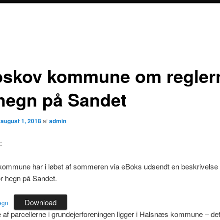
bskov kommune om regler
 hegn på Sandet
n
august 1, 2018
af
admin
:
kommune har i løbet af sommeren via eBoks udsendt en beskrivelse 
or hegn på Sandet.
Download
egn
 af parcellerne i grundejerforeningen ligger i Halsnæs kommune – det 