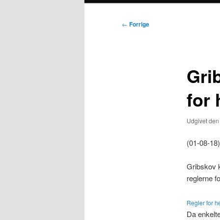
Indlægsnavigation
←
Forrige
Gri
for
Udgivet de
(01-08-18)
Gribskov 
reglerne f
Regler for h
Da enkelte