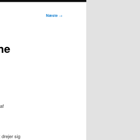
Næste
→
ne
af
drejer sig