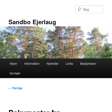
Fortsæt
til
Søg
primært
indhold
Sandbo Ejerlaug
Hovedmenu
Hjem
Information
Nyheder
Links
Bestyrelsen
Kontakt
Indlægsnavigation
←
Forrige