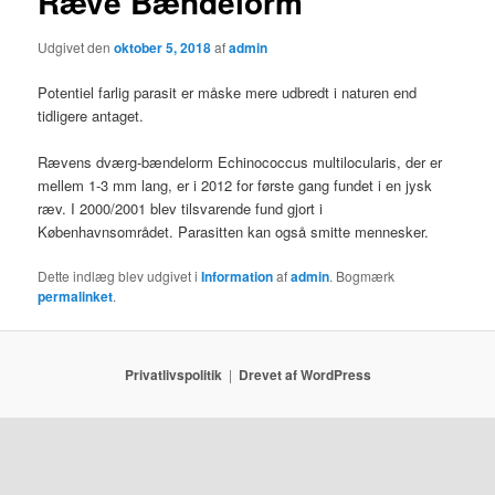
Ræve Bændelorm
Udgivet den
oktober 5, 2018
af
admin
Potentiel farlig parasit er måske mere udbredt i naturen end
tidligere antaget.
Rævens dværg-bændelorm Echinococcus multilocularis, der er
mellem 1-3 mm lang, er i 2012 for første gang fundet i en jysk
ræv. I 2000/2001 blev tilsvarende fund gjort i
Københavnsområdet. Parasitten kan også smitte mennesker.
Dette indlæg blev udgivet i
Information
af
admin
. Bogmærk
permalinket
.
Privatlivspolitik
Drevet af WordPress