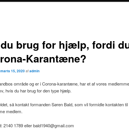
du brug for hjælp, fordi du
orona-Karantæne?
n
marts 15, 2020
af
admin
andbos område og er i Corona-karantæne, har et af vores medlemmer 
v, hvis du har brug for den type hjælp.
fældet, så kontakt formanden Søren Bald, som vil formidle kontakten til
me medlem.
d: 2140 1789 eller bald1940@gmail.com