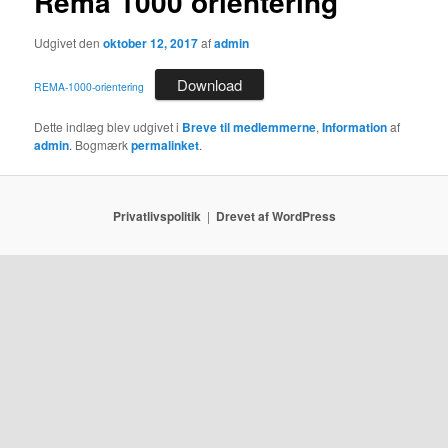
Rema 1000 orientering
Udgivet den
oktober 12, 2017
af
admin
Download
REMA-1000-orientering
Dette indlæg blev udgivet i
Breve til medlemmerne
,
Information
af
admin
. Bogmærk
permalinket
.
Privatlivspolitik
Drevet af WordPress